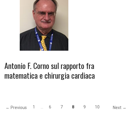
Antonio F. Corno sul rapporto fra
matematica e chirurgia cardiaca
1
…
6
7
8
9
10
← Previous
Next →